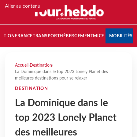
Aller au contenu
NATION
FRANCE
TRANSPORT
HÉBERGEMENT
MICE
MOBILITÉS
Accueil
›
Destination
›
La Dominique dans le top 2023 Lonely Planet des
meilleures destinations pour se relaxer
DESTINATION
La Dominique dans le
top 2023 Lonely Planet
des meilleures