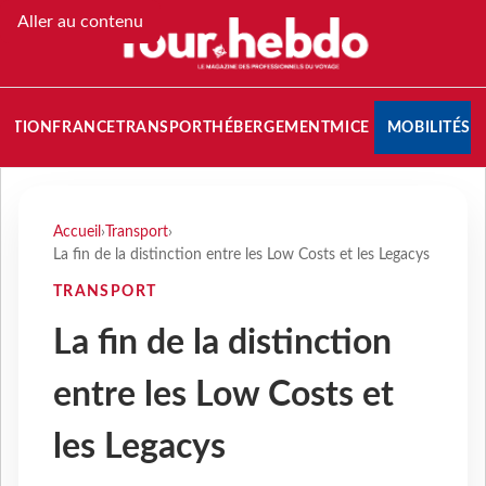
Aller au contenu
NATION
FRANCE
TRANSPORT
HÉBERGEMENT
MICE
MOBILITÉS
Accueil
›
Transport
›
La fin de la distinction entre les Low Costs et les Legacys
TRANSPORT
La fin de la distinction
entre les Low Costs et
les Legacys