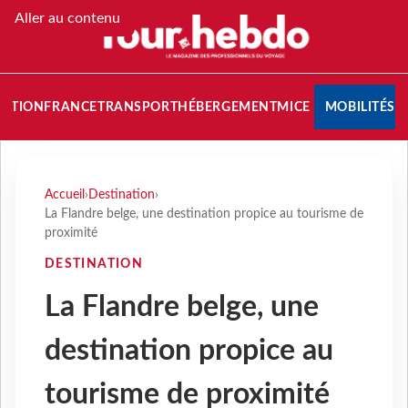
Aller au contenu
NATION
FRANCE
TRANSPORT
HÉBERGEMENT
MICE
MOBILITÉS
Accueil
›
Destination
›
La Flandre belge, une destination propice au tourisme de
proximité
DESTINATION
La Flandre belge, une
destination propice au
tourisme de proximité