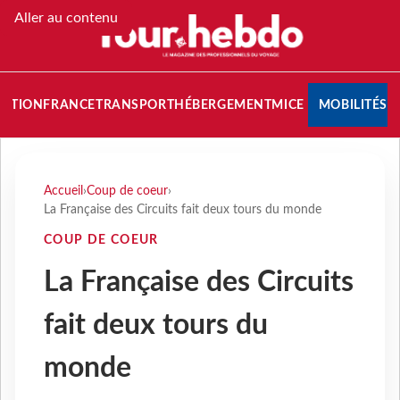
Aller au contenu
NATION
FRANCE
TRANSPORT
HÉBERGEMENT
MICE
MOBILITÉS
Accueil
›
Coup de coeur
›
La Française des Circuits fait deux tours du monde
COUP DE COEUR
La Française des Circuits
fait deux tours du
monde