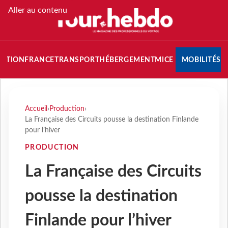
Aller au contenu
NATION
FRANCE
TRANSPORT
HÉBERGEMENT
MICE
MOBILITÉS
Accueil
›
Production
›
La Française des Circuits pousse la destination Finlande
pour l’hiver
PRODUCTION
La Française des Circuits
pousse la destination
Finlande pour l’hiver