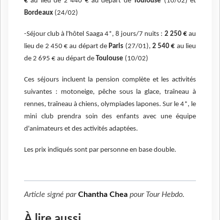
€
au lieu de 2 440 € au départ de
Toulouse
(10/02) et
Bordeaux
(24/02)
-Séjour club à l'hôtel Saaga 4*, 8 jours/7 nuits :
2 250 €
au
lieu de 2 450 € au départ de
Paris
(27/01),
2 540 €
au lieu
de 2 695 € au départ de
Toulouse
(10/02)
Ces séjours incluent la pension complète et les activités
suivantes : motoneige, pêche sous la glace, traîneau à
rennes, traîneau à chiens, olympiades lapones. Sur le 4*, le
mini club prendra soin des enfants avec une équipe
d'animateurs et des activités adaptées.
Les prix indiqués sont par personne en base double.
Article signé par
Chantha Chea
pour
Tour Hebdo
.
À lire aussi