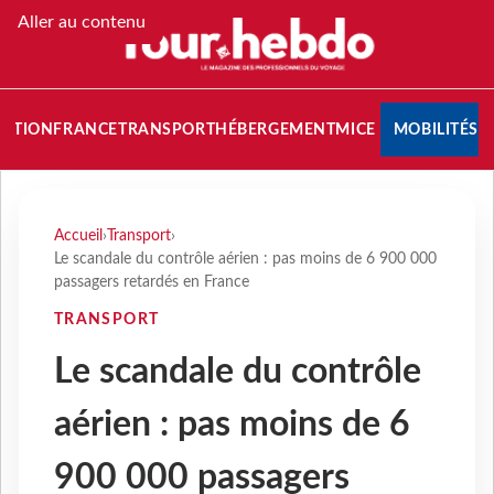
Aller au contenu
NATION
FRANCE
TRANSPORT
HÉBERGEMENT
MICE
MOBILITÉS
Accueil
›
Transport
›
Le scandale du contrôle aérien : pas moins de 6 900 000
passagers retardés en France
TRANSPORT
Le scandale du contrôle
aérien : pas moins de 6
900 000 passagers