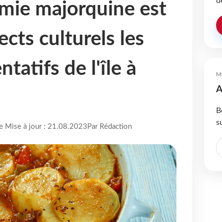
d
mie majorquine est
ects culturels les
tatifs de l'île à
M
A
B
s
re Mise à jour : 21.08.2023
Par Rédaction