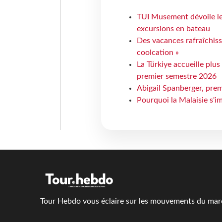
TUI Musement dévoile les
excursions en bateau
Des vacances rafraîchiss
coolcation »
La Türkiye accueille plus
premier semestre 2026
Abigail Spanberger, prem
Pourquoi la Malaisie s'i
Tour Hebdo vous éclaire sur les mouvements du march