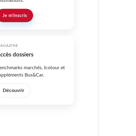
estinations.
Je m'inscris
AGAZINE
ccès dossiers
enchmarks marchés, Icotour et
uppléments Bus&Car.
Découvrir