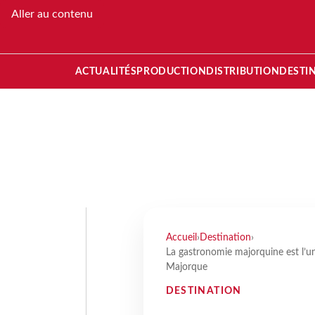
Aller au contenu
ACTUALITÉS
PRODUCTION
DISTRIBUTION
DESTI
Accueil
›
Destination
›
La gastronomie majorquine est l’un 
Majorque
DESTINATION