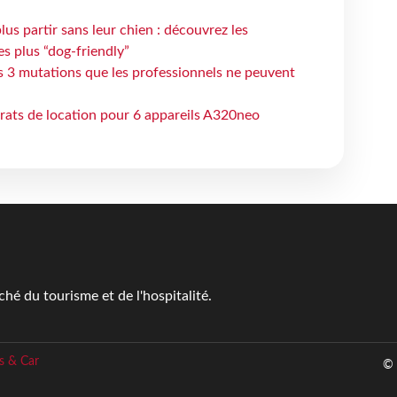
lus partir sans leur chien : découvrez les
es plus “dog-friendly”
s 3 mutations que les professionnels ne peuvent
trats de location pour 6 appareils A320neo
é du tourisme et de l'hospitalité.
s & Car
© 