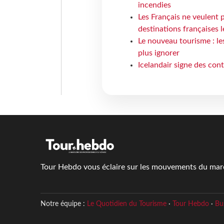
incendies
Les Français ne veulent p
destinations françaises l
Le nouveau tourisme : le
plus ignorer
Icelandair signe des con
Tour Hebdo vous éclaire sur les mouvements du march
Notre équipe :
Le Quotidien du Tourisme
·
Tour Hebdo
·
Bu