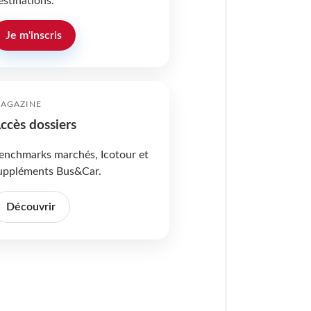
estinations.
Je m'inscris
AGAZINE
ccès dossiers
enchmarks marchés, Icotour et
uppléments Bus&Car.
Découvrir