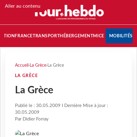
Aller au contenu
NATION
FRANCE
TRANSPORT
HÉBERGEMENT
MICE
MOBILITÉS
Accueil
›
La Grèce
›
La Grèce
LA GRÈCE
La Grèce
Publié le : 30.05.2009 I Dernière Mise à jour :
30.05.2009
Par Didier Forray