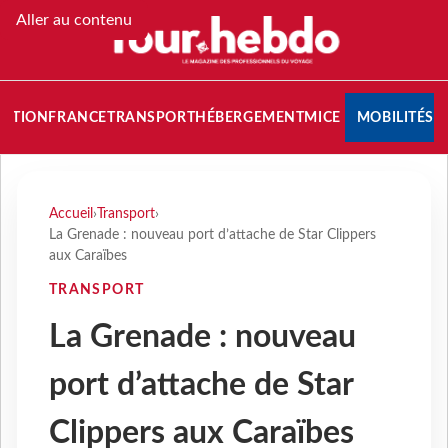
Aller au contenu
NATION
FRANCE
TRANSPORT
HÉBERGEMENT
MICE
MOBILITÉS
Accueil
›
Transport
›
La Grenade : nouveau port d’attache de Star Clippers
aux Caraïbes
TRANSPORT
La Grenade : nouveau
port d’attache de Star
Clippers aux Caraïbes