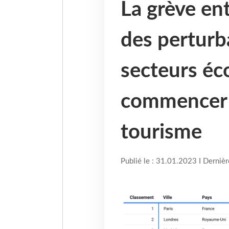
La grève en
des perturb
secteurs é
commencer p
tourisme
Publié le : 31.01.2023 I Derniè