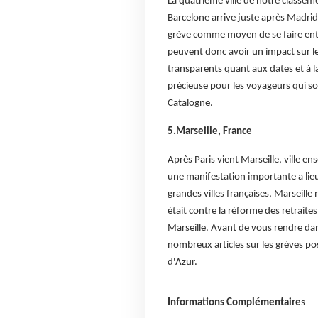
La quatrième ville de notre classeme
Barcelone arrive juste après Madrid d
grève comme moyen de se faire enten
peuvent donc avoir un impact sur le
transparents quant aux dates et à l
précieuse pour les voyageurs qui sou
Catalogne.
5.Marseille, France
Après Paris vient Marseille, ville e
une manifestation importante a lie
grandes villes françaises, Marseille
était contre la réforme des retrait
Marseille. Avant de vous rendre dan
nombreux articles sur les grèves po
d'Azur.
Informations Complémentaire
s