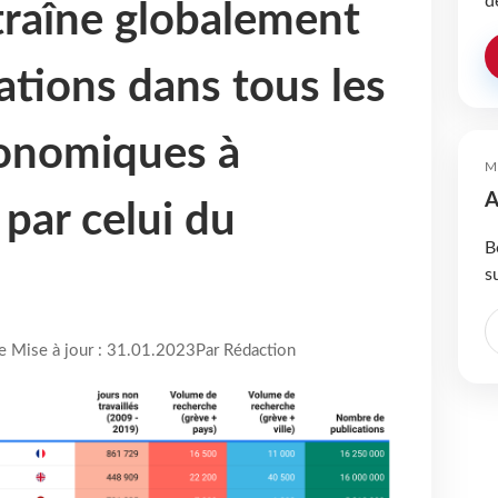
d
traîne globalement
ations dans tous les
conomiques à
M
A
ar celui du
B
s
re Mise à jour : 31.01.2023
Par Rédaction