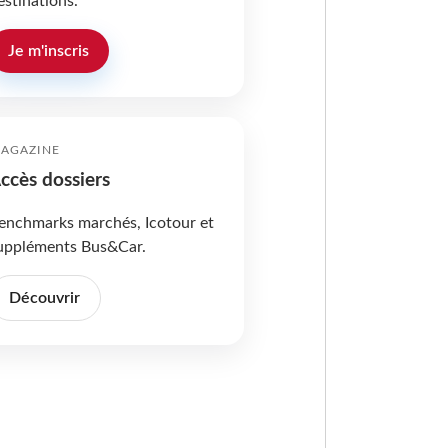
estinations.
Je m'inscris
AGAZINE
ccès dossiers
enchmarks marchés, Icotour et
uppléments Bus&Car.
Découvrir