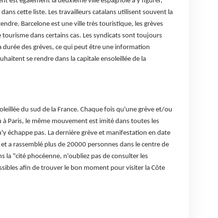
nt est également la deuxième ville espagnole à y figurer,
ans cette liste. Les travailleurs catalans utilisent souvent la
dre. Barcelone est une ville très touristique, les grèves
 tourisme dans certains cas. Les syndicats sont toujours
a durée des grèves, ce qui peut être une information
haitent se rendre dans la capitale ensoleillée de la
nsoleillée du sud de la France. Chaque fois qu'une grève et/ou
u à Paris, le même mouvement est imité dans toutes les
 n'y échappe pas. La dernière grève et manifestation en date
es et a rassemblé plus de 20000 personnes dans le centre de
s la "cité phocéenne, n'oubliez pas de consulter les
ssibles afin de trouver le bon moment pour visiter la Côte