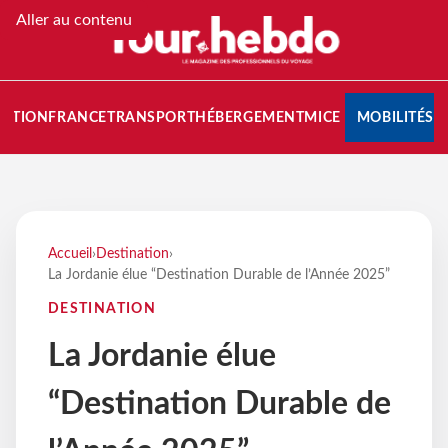
Aller au contenu
NATION
FRANCE
TRANSPORT
HÉBERGEMENT
MICE
MOBILITÉS
Accueil
›
Destination
›
La Jordanie élue “Destination Durable de l’Année 2025”
DESTINATION
La Jordanie élue
“Destination Durable de