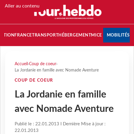
Aller au contenu
NATION
FRANCE
TRANSPORT
HÉBERGEMENT
MICE
MOBILITÉS
Accueil
›
Coup de coeur
›
La Jordanie en famille avec Nomade Aventure
COUP DE COEUR
La Jordanie en famille
avec Nomade Aventure
Publié le : 22.01.2013 I Dernière Mise à jour :
22.01.2013