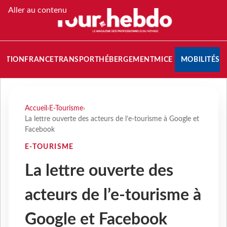
Aller au contenu
NATION
FRANCE
TRANSPORT
HÉBERGEMENT
MICE
MOBILITÉS
Accueil
›
E-Tourisme
›
La lettre ouverte des acteurs de l’e-tourisme à Google et
Facebook
E-TOURISME
La lettre ouverte des
acteurs de l’e-tourisme à
Google et Facebook