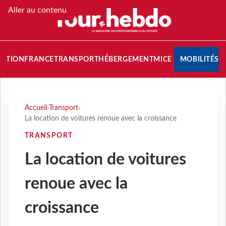
Aller au contenu
NATION
FRANCE
TRANSPORT
HÉBERGEMENT
MICE
MOBILITÉS
Accueil
›
Transport
›
La location de voitures renoue avec la croissance
TRANSPORT
La location de voitures
renoue avec la
croissance