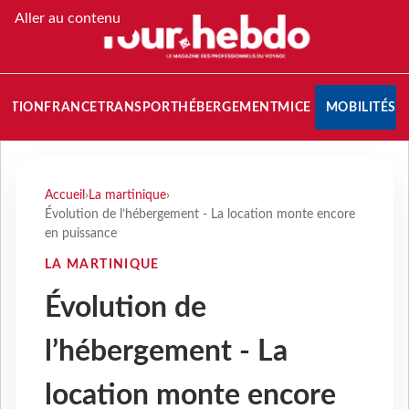
Aller au contenu
NATION
FRANCE
TRANSPORT
HÉBERGEMENT
MICE
MOBILITÉS
Accueil
›
La martinique
›
Évolution de l’hébergement - La location monte encore
en puissance
LA MARTINIQUE
Évolution de
l’hébergement - La
location monte encore