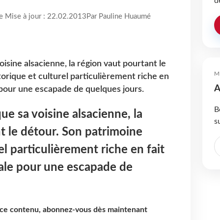
d
re Mise à jour : 22.02.2013
Par Pauline Huaumé
sine alsacienne, la région vaut pourtant le
M
orique et culturel particulièrement riche en
A
e pour une escapade de quelques jours.
B
e sa voisine alsacienne, la
s
t le détour. Son patrimoine
el particulièrement riche en fait
éale pour une escapade de
e ce contenu, abonnez-vous dès maintenant