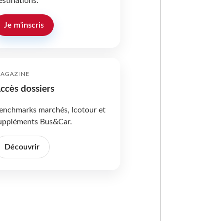
estinations.
Je m'inscris
AGAZINE
ccès dossiers
enchmarks marchés, Icotour et
uppléments Bus&Car.
Découvrir