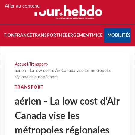
Aller au contenu
NATION
FRANCE
TRANSPORT
HÉBERGEMENT
MICE
MOBILITÉS
Accueil
›
Transport
›
aérien - La low cost d'Air Canada vise les métropoles
régionales européennes
TRANSPORT
aérien - La low cost d'Air
Canada vise les
métropoles régionales