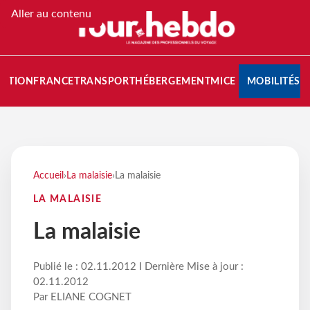
Aller au contenu
NATION
FRANCE
TRANSPORT
HÉBERGEMENT
MICE
MOBILITÉS
Accueil
›
La malaisie
›
La malaisie
LA MALAISIE
La malaisie
Publié le : 02.11.2012 I Dernière Mise à jour :
02.11.2012
Par ELIANE COGNET