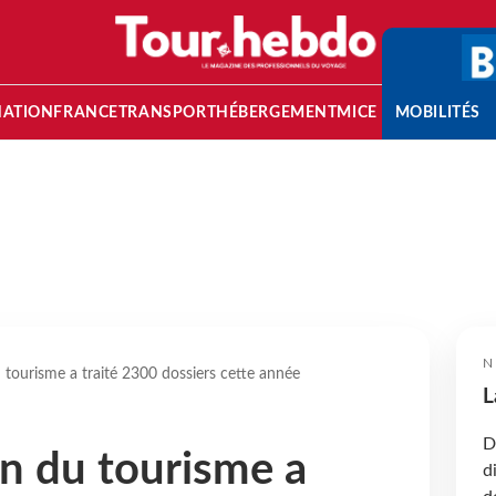
NATION
FRANCE
TRANSPORT
HÉBERGEMENT
MICE
MOBILITÉS
N
 tourisme a traité 2300 dossiers cette année
L
D
n du tourisme a
d