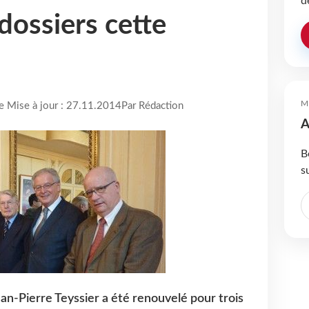
d
dossiers cette
M
re Mise à jour : 27.11.2014
Par Rédaction
A
B
s
n-Pierre Teyssier a été renouvelé pour trois