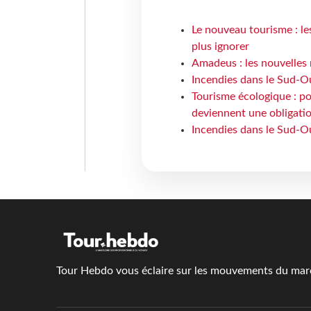
Le nouveau tourisme : le
plus ignorer
Amadeus : les nouvelles 
Incendies dans le Sud-Oue
Tourisme écologique : po
deviennent une obligatio
Incendies dans le Sud-Ou
Tour Hebdo vous éclaire sur les mouvements du march