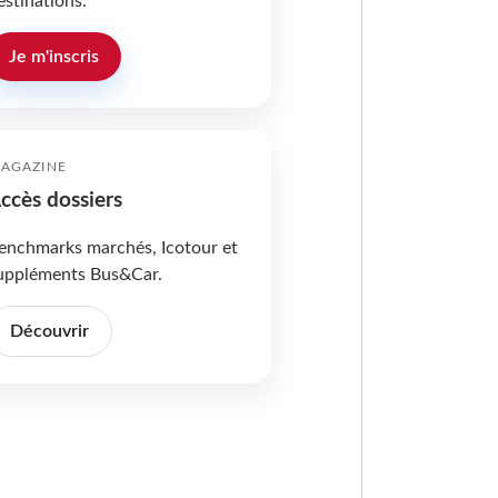
estinations.
Je m'inscris
AGAZINE
ccès dossiers
enchmarks marchés, Icotour et
uppléments Bus&Car.
Découvrir