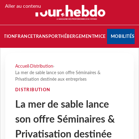
Aller au contenu
NATION
FRANCE
TRANSPORT
HÉBERGEMENT
MICE
MOBILITÉS
Accueil
›
Distribution
›
La mer de sable lance son offre Séminaires &
Privatisation destinée aux entreprises
DISTRIBUTION
La mer de sable lance
son offre Séminaires &
Privatisation destinée