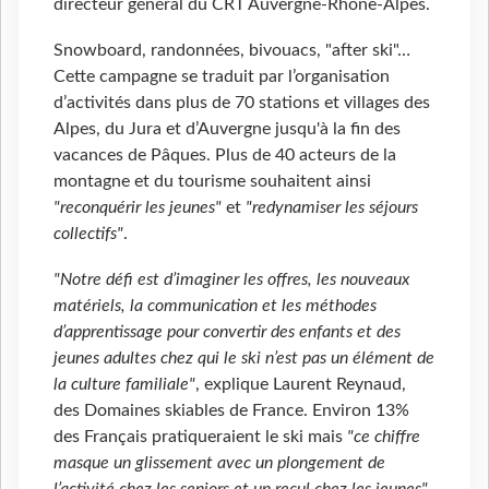
directeur général du CRT Auvergne-Rhône-Alpes.
Snowboard, randonnées, bivouacs, "after ski"…
Cette campagne se traduit par l’organisation
d’activités dans plus de 70 stations et villages des
Alpes, du Jura et d’Auvergne jusqu'à la fin des
vacances de Pâques. Plus de 40 acteurs de la
montagne et du tourisme souhaitent ainsi
"reconquérir les jeunes"
et
"redynamiser les séjours
collectifs"
.
"Notre défi est d’imaginer les offres, les nouveaux
matériels, la communication et les méthodes
d’apprentissage pour convertir des enfants et des
jeunes adultes chez qui le ski n’est pas un élément de
la culture familiale"
, explique Laurent Reynaud,
des Domaines skiables de France. Environ 13%
des Français pratiqueraient le ski mais
"ce chiffre
masque un glissement avec un plongement de
l’activité chez les seniors et un recul chez les jeunes"
.