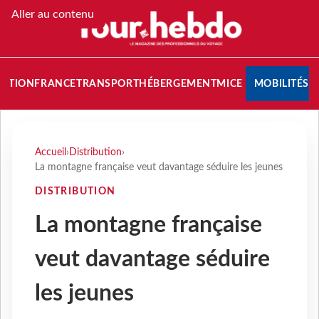
Aller au contenu
NATION
FRANCE
TRANSPORT
HÉBERGEMENT
MICE
MOBILITÉS
Accueil
›
Distribution
›
La montagne française veut davantage séduire les jeunes
DISTRIBUTION
La montagne française
veut davantage séduire
les jeunes