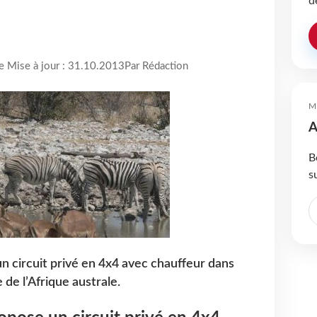
d
re Mise à jour : 31.10.2013
Par Rédaction
M
A
B
s
un circuit privé en 4x4 avec chauffeur dans
de l’Afrique australe.