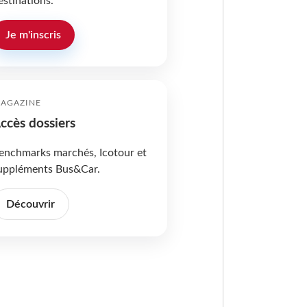
estinations.
Je m'inscris
AGAZINE
ccès dossiers
enchmarks marchés, Icotour et
uppléments Bus&Car.
Découvrir