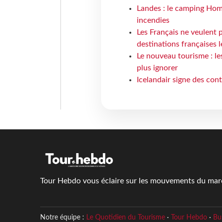
Landes : le camping Hom
incendies
Les Français ne veulent p
destinations françaises l
Le nouveau tourisme : le
plus ignorer
Icelandair signe des con
Tour Hebdo vous éclaire sur les mouvements du march
Notre équipe :
Le Quotidien du Tourisme
·
Tour Hebdo
·
Bu