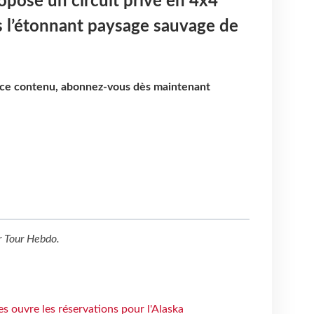
ropose un circuit privé en 4x4
s l’étonnant paysage sauvage de
e ce contenu, abonnez-vous dès maintenant
r
Tour Hebdo
.
s ouvre les réservations pour l'Alaska