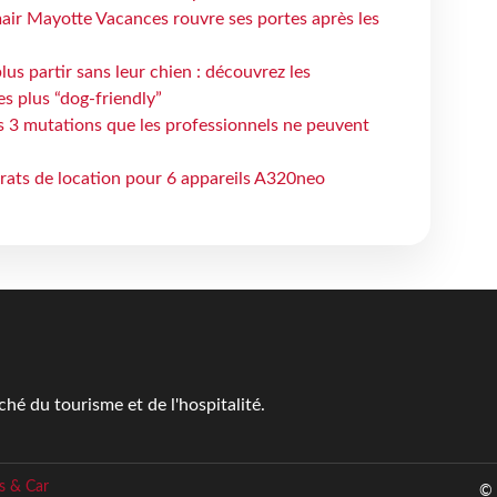
air Mayotte Vacances rouvre ses portes après les
lus partir sans leur chien : découvrez les
es plus “dog-friendly”
s 3 mutations que les professionnels ne peuvent
trats de location pour 6 appareils A320neo
é du tourisme et de l'hospitalité.
s & Car
© 