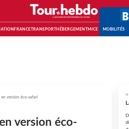
NATION
FRANCE
TRANSPORT
HÉBERGEMENT
MICE
MOBILITÉS
N
en version éco-safari
L
D
en version éco-
d