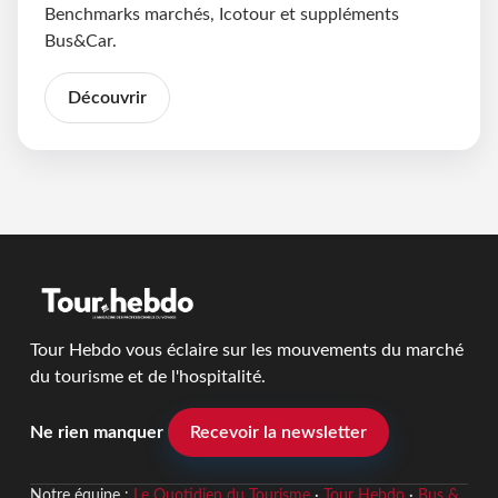
Benchmarks marchés, Icotour et suppléments
Bus&Car.
Découvrir
Tour Hebdo vous éclaire sur les mouvements du marché
du tourisme et de l'hospitalité.
Ne rien manquer
Recevoir la newsletter
Notre équipe :
Le Quotidien du Tourisme
·
Tour Hebdo
·
Bus &