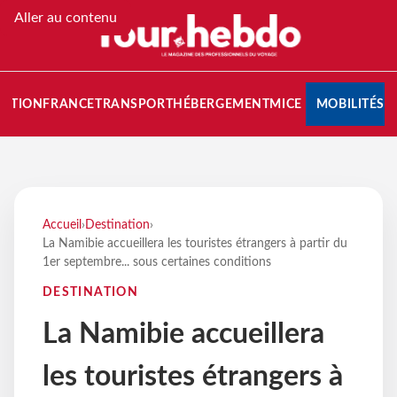
Aller au contenu
NATION
FRANCE
TRANSPORT
HÉBERGEMENT
MICE
MOBILITÉS
Accueil
›
Destination
›
La Namibie accueillera les touristes étrangers à partir du
1er septembre... sous certaines conditions
DESTINATION
La Namibie accueillera
les touristes étrangers à