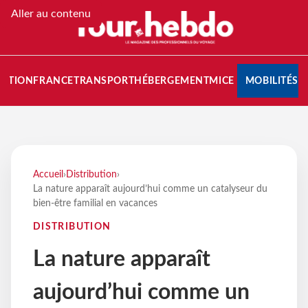
Aller au contenu
NATION
FRANCE
TRANSPORT
HÉBERGEMENT
MICE
MOBILITÉS
Accueil
›
Distribution
›
La nature apparaît aujourd’hui comme un catalyseur du
bien-être familial en vacances
DISTRIBUTION
La nature apparaît
aujourd’hui comme un