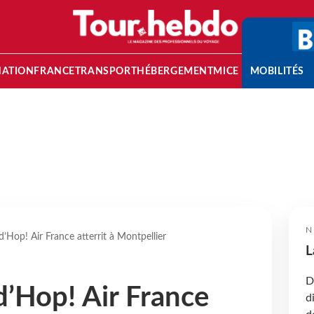
NATION
FRANCE
TRANSPORT
HÉBERGEMENT
MICE
MOBILITÉS
N
’Hop! Air France atterrit à Montpellier
L
D
d’Hop! Air France
d