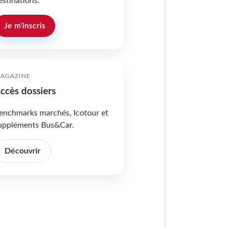
estinations.
Je m'inscris
AGAZINE
ccès dossiers
enchmarks marchés, Icotour et
uppléments Bus&Car.
Découvrir