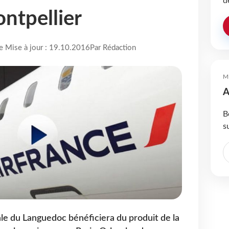
d
ontpellier
re Mise à jour : 19.10.2016
Par Rédaction
M
A
B
s
ale du Languedoc bénéficiera du produit de la