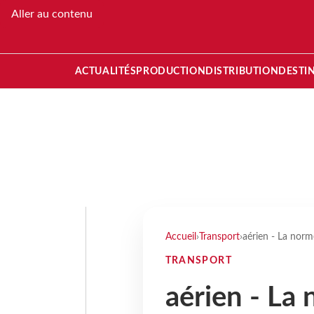
Aller au contenu
ACTUALITÉS
PRODUCTION
DISTRIBUTION
DESTI
Accueil
›
Transport
›
aérien - La norm
TRANSPORT
aérien - La