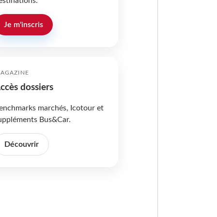
estinations.
Je m'inscris
AGAZINE
ccès dossiers
enchmarks marchés, Icotour et
uppléments Bus&Car.
Découvrir