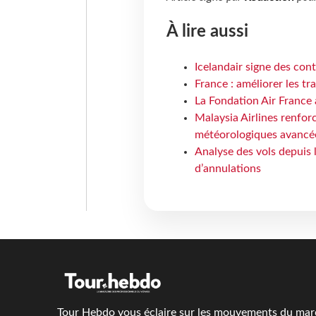
À lire aussi
Icelandair signe des con
France : améliorer les tr
La Fondation Air France 
Malaysia Airlines renforc
météorologiques avancé
Analyse des vols depuis 
d’annulations
Tour Hebdo vous éclaire sur les mouvements du march