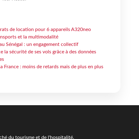
trats de location pour 6 appareils A320neo
ansports et la multimodalité
au Sénégal : un engagement collectif
e la sécurité de ses vols grâce à des données
es
la France : moins de retards mais de plus en plus
é du tourisme et de l'hospitalité.