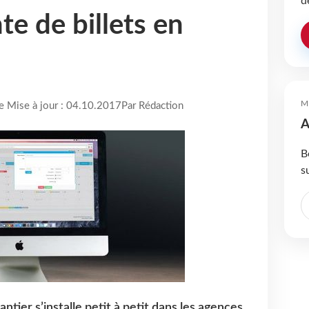
d
te de billets en
M
re Mise à jour : 04.10.2017
Par Rédaction
A
B
s
ntier s’installe petit à petit dans les agences