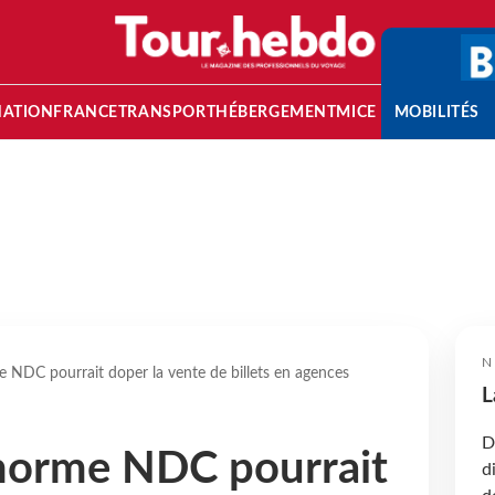
NATION
FRANCE
TRANSPORT
HÉBERGEMENT
MICE
MOBILITÉS
N
e NDC pourrait doper la vente de billets en agences
L
D
 norme NDC pourrait
d