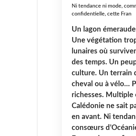
Ni tendance ni mode, com
confidentielle, cette Fran
Un lagon émeraude à
Une végétation trop
lunaires où survive
des temps. Un peup
culture. Un terrain 
cheval ou à vélo… P
richesses. Multiple 
Calédonie ne sait 
en avant. Ni tenda
consœurs d’Océanie,