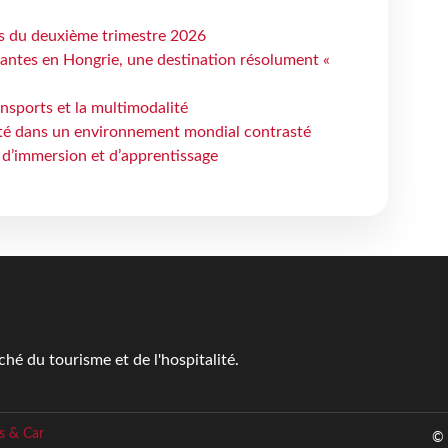
ts du deuxième trimestre 2026
antes en Hongrie, une destination résolument «
ansports et la multimodalité
ité dans un environnement mondial contrasté
 d’immersion et d’apprentissage
é du tourisme et de l'hospitalité.
s & Car
© 