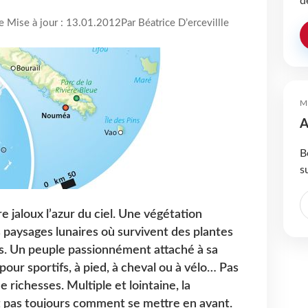
d
re Mise à jour : 13.01.2012
Par Béatrice D’ercevillle
M
A
B
s
 jaloux l’azur du ciel. Une végétation
s paysages lunaires où survivent des plantes
s. Un peuple passionnément attaché à sa
pour sportifs, à pied, à cheval ou à vélo… Pas
 richesses. Multiple et lointaine, la
t pas toujours comment se mettre en avant.