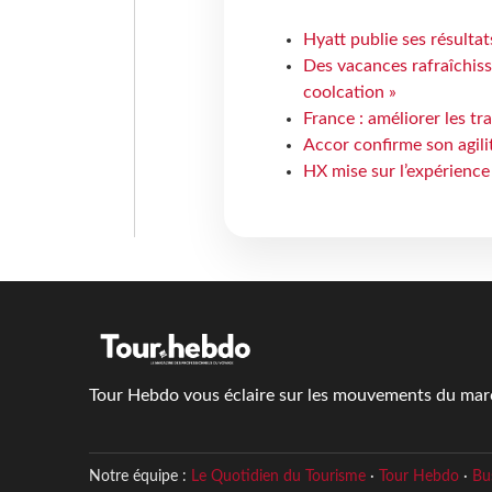
Hyatt publie ses résulta
Des vacances rafraîchiss
coolcation »
France : améliorer les tr
Accor confirme son agil
HX mise sur l’expérience
Tour Hebdo vous éclaire sur les mouvements du march
Notre équipe :
Le Quotidien du Tourisme
·
Tour Hebdo
·
Bu