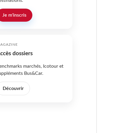
estinations.
Je m'inscris
AGAZINE
ccès dossiers
enchmarks marchés, Icotour et
uppléments Bus&Car.
Découvrir