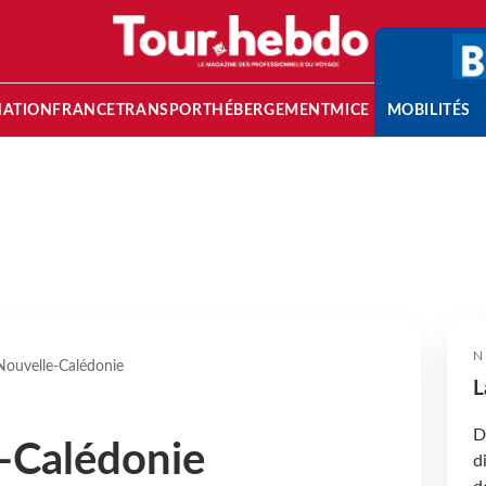
NATION
FRANCE
TRANSPORT
HÉBERGEMENT
MICE
MOBILITÉS
N
Nouvelle-Calédonie
L
D
-Calédonie
d