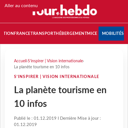
Aller au contenu
NATION
FRANCE
TRANSPORT
HÉBERGEMENT
MICE
MOBILITÉS
Accueil
›
S’inspirer | Vision internationale
›
La planète tourisme en 10 infos
S’INSPIRER | VISION INTERNATIONALE
La planète tourisme en
10 infos
Publié le : 01.12.2019 I Dernière Mise à jour :
01.12.2019