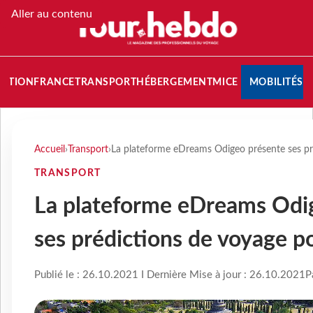
Aller au contenu
NATION
FRANCE
TRANSPORT
HÉBERGEMENT
MICE
MOBILITÉS
Accueil
›
Transport
›
La plateforme eDreams Odigeo présente ses p
TRANSPORT
La plateforme eDreams Odi
ses prédictions de voyage 
Publié le : 26.10.2021 I Dernière Mise à jour : 26.10.2021
P