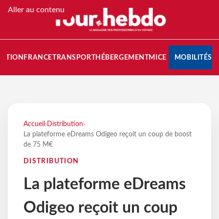
Aller au contenu
NATION
FRANCE
TRANSPORT
HÉBERGEMENT
MICE
MOBILITÉS
Accueil
›
Distribution
›
La plateforme eDreams Odigeo reçoit un coup de boost
de 75 M€
DISTRIBUTION
La plateforme eDreams
Odigeo reçoit un coup