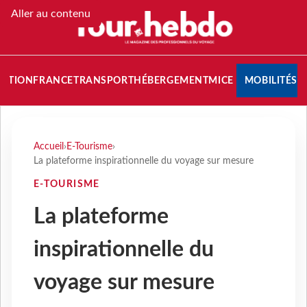
Aller au contenu
NATION
FRANCE
TRANSPORT
HÉBERGEMENT
MICE
MOBILITÉS
Accueil
›
E-Tourisme
›
La plateforme inspirationnelle du voyage sur mesure
E-TOURISME
La plateforme
inspirationnelle du
voyage sur mesure