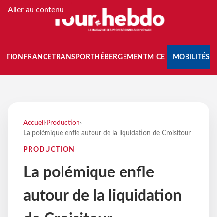
Aller au contenu
NATION
FRANCE
TRANSPORT
HÉBERGEMENT
MICE
MOBILITÉS
Accueil
›
Production
›
La polémique enfle autour de la liquidation de Croisitour
PRODUCTION
La polémique enfle
autour de la liquidation