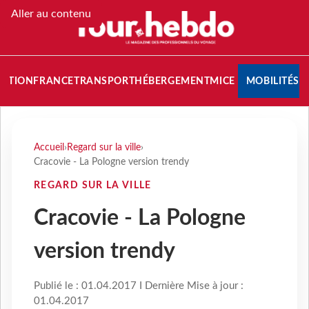
Aller au contenu
NATION
FRANCE
TRANSPORT
HÉBERGEMENT
MICE
MOBILITÉS
Accueil
›
Regard sur la ville
›
Cracovie - La Pologne version trendy
REGARD SUR LA VILLE
Cracovie - La Pologne
version trendy
Publié le : 01.04.2017 I Dernière Mise à jour :
01.04.2017