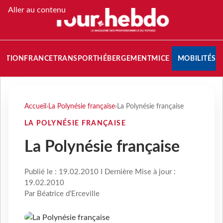
Aller au contenu
NATION
FRANCE
TRANSPORT
HÉBERGEMENT
MICE
MOBILITÉS
Accueil
›
La Polynésie française
›
La Polynésie française
LA POLYNÉSIE FRANÇAISE
La Polynésie française
Publié le : 19.02.2010 I Dernière Mise à jour :
19.02.2010
Par Béatrice d’Erceville