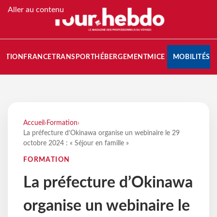
Aller au contenu
NATION
FRANCE
TRANSPORT
HÉBERGEMENT
MICE
MOBILITÉS
Accueil
›
Formation
›
La préfecture d’Okinawa organise un webinaire le 29
octobre 2024 : « Séjour en famille »
FORMATION
La préfecture d’Okinawa
organise un webinaire le