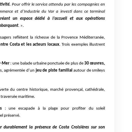
tivité.
Pour offrir le service attendu par les compagnies en
merce et d’Industrie du Var a investi dans ce terminal
créant un espace dédié à l’accueil et aux opérations
embarquant
. »
.
agers reflètent la richesse de la Provence Méditerranée,
entre Costa et les acteurs locaux
. Trois exemples illustrent
ur-Mer
: une balade urbaine ponctuée de plus de
30 œuvres,
nts, agrémentée d’un
jeu de piste familial
autour de smileys
erte du centre historique, marché provençal, cathédrale,
t traversée maritime.
s
: une escapade à la plage pour profiter du soleil
l préservé.
er durablement la présence de Costa Croisières sur son