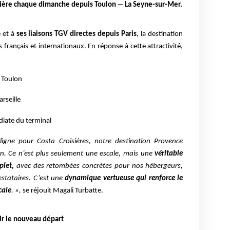
–
isière chaque dimanche depuis Toulon
La Seyne-sur-Mer.
e et à
ses liaisons TGV directes depuis Paris
, la destination
 français et internationaux. En réponse à cette attractivité,
:
e Toulon
arseille
diate du terminal
igne pour Costa Croisières, notre destination Provence
. Ce n’est plus seulement une escale, mais une
véritable
plet,
avec des retombées concrètes pour nos hébergeurs,
stataires. C’est une
dynamique vertueuse qui renforce le
cale
. »,
se réjouit Magali Turbatte.
ir le nouveau départ