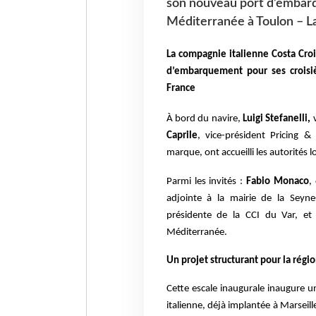
son nouveau port d’embarq
Méditerranée à Toulon – L
La compagnie italienne Costa Cro
d’embarquement pour ses croisi
France
À bord du navire,
Luigi Stefanelli,
v
Caprile
, vice-président Pricing 
marque, ont accueilli les autorités l
Parmi les invités :
Fabio Monaco
,
adjointe à la mairie de la Sey
présidente de la CCI du Var, e
Méditerranée.
Un projet structurant pour la régi
Cette escale inaugurale inaugure 
italienne, déjà implantée à Marsei