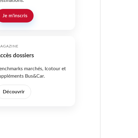
estinations.
Je m'inscris
AGAZINE
ccès dossiers
enchmarks marchés, Icotour et
uppléments Bus&Car.
Découvrir