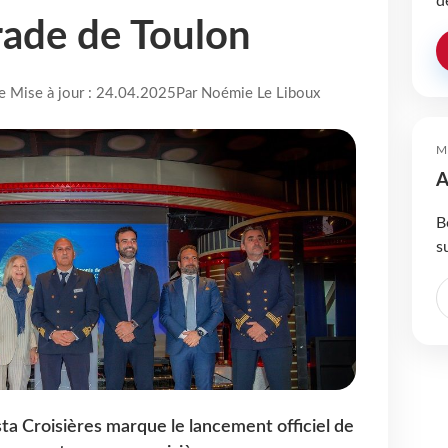
d
 rade de Toulon
re Mise à jour : 24.04.2025
Par Noémie Le Liboux
M
A
B
s
ta Croisières marque le lancement officiel de