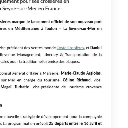
uement pour ses croisières en
a Seyne-sur-Mer en France
isières marque le lancement officiel de son nouveau port
–
ères en Méditerranée à Toulon
La Seyne-sur-Mer en
ice-président des ventes monde
Costa Croisières
, et
Daniel
& Revenue Management, Itinerary & Transportation de la
ocales pour la traditionnelle remise des plaques.
 consul général d’Italie à Marseille,
Marie-Claude Argiolas
,
ne-sur-Mer en charge du tourisme,
Céline Richaud
, vice-
t
Magali Turbatte
, vice-présidente de Tourisme Provence
on
une nouvelle stratégie de développement pour la compagnie
lle. La programmation prévoit
25 départs entre le 16 avril et