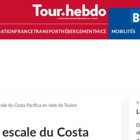
NATION
FRANCE
TRANSPORT
HÉBERGEMENT
MICE
MOBILITÉS
N
cale du Costa Pacifica en rade de Toulon
L
D
 escale du Costa
d