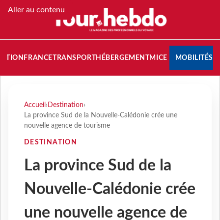
Aller au contenu
NATION
FRANCE
TRANSPORT
HÉBERGEMENT
MICE
MOBILITÉS
Accueil
›
Destination
›
La province Sud de la Nouvelle-Calédonie crée une
nouvelle agence de tourisme
DESTINATION
La province Sud de la
Nouvelle-Calédonie crée
une nouvelle agence de