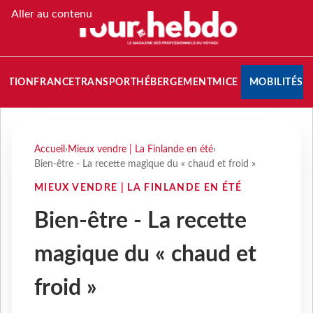
Aller au contenu
NATION
FRANCE
TRANSPORT
HÉBERGEMENT
MICE
MOBILITÉS
Accueil
›
Mieux vendre | La Finlande en été
›
Bien-être - La recette magique du « chaud et froid »
MIEUX VENDRE | LA FINLANDE EN ÉTÉ
Bien-être - La recette
magique du « chaud et
froid »