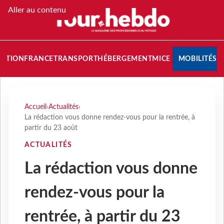
Aller au contenu
NATION
FRANCE
TRANSPORT
HÉBERGEMENT
MICE
MOBILITÉS
Accueil
›
Actualités
›
La rédaction vous donne rendez-vous pour la rentrée, à
partir du 23 août
ACTUALITÉS
La rédaction vous donne
rendez-vous pour la
rentrée, à partir du 23