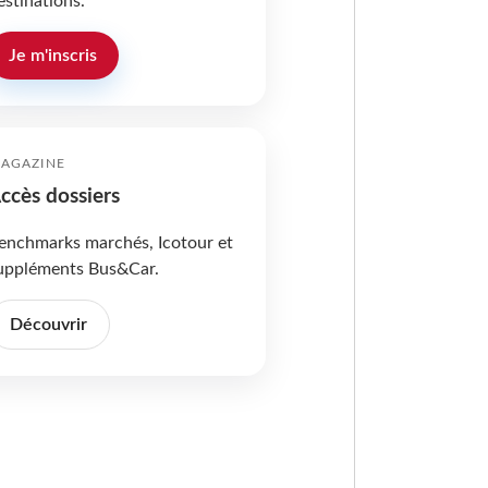
estinations.
Je m'inscris
AGAZINE
ccès dossiers
enchmarks marchés, Icotour et
uppléments Bus&Car.
Découvrir