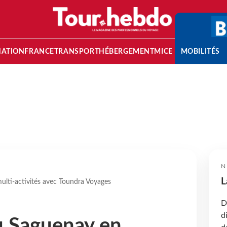
NATION
FRANCE
TRANSPORT
HÉBERGEMENT
MICE
MOBILITÉS
N
L
multi-activités avec Toundra Voyages
D
d
u Saguenay en