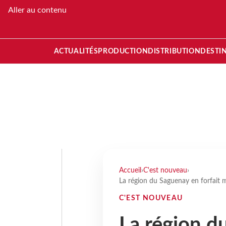
Aller au contenu
ACTUALITÉS
PRODUCTION
DISTRIBUTION
DESTI
Accueil
›
C'est nouveau
›
La région du Saguenay en forfait 
C'EST NOUVEAU
La région d