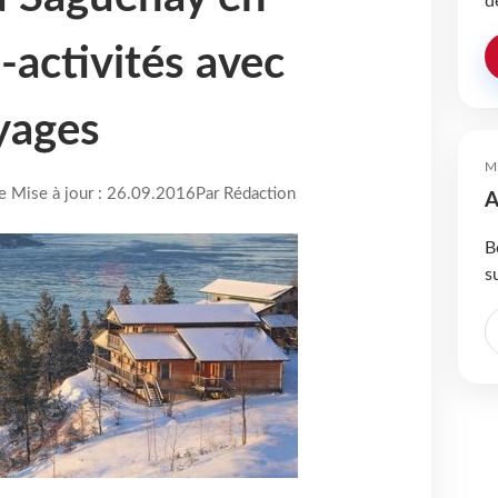
d
i-activités avec
yages
M
re Mise à jour : 26.09.2016
Par Rédaction
A
B
s