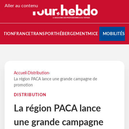
Aller au contenu
NATION
FRANCE
TRANSPORT
HÉBERGEMENT
MICE
MOBILITÉS
Accueil
›
Distribution
›
La région PACA lance une grande campagne de
promotion
DISTRIBUTION
La région PACA lance
une grande campagne