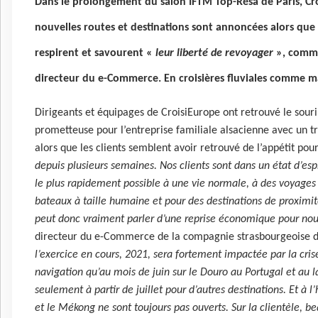
Dans le prolongement du salon IFTM Top-Résa de Paris, Cro
nouvelles routes et destinations sont annoncées alors que 
respirent et savourent «
leur liberté de revoyager
», comme
directeur du e-Commerce. En croisières fluviales comme m
Dirigeants et équipages de CroisiEurope ont retrouvé le sour
prometteuse pour l’entreprise familiale alsacienne avec un t
alors que les clients semblent avoir retrouvé de l’appétit pou
depuis plusieurs semaines. Nos clients sont dans un état d’espri
le plus rapidement possible à une vie normale, à des voyages 
bateaux à taille humaine et pour des destinations de proximi
peut donc vraiment parler d’une reprise économique pour no
directeur du e-Commerce de la compagnie strasbourgeoise d
l’exercice en cours, 2021, sera fortement impactée par la cris
navigation qu’au mois de juin sur le Douro au Portugal et au la
seulement à partir de juillet pour d’autres destinations. Et à l
et le Mékong ne sont toujours pas ouverts. Sur la clientèle, b