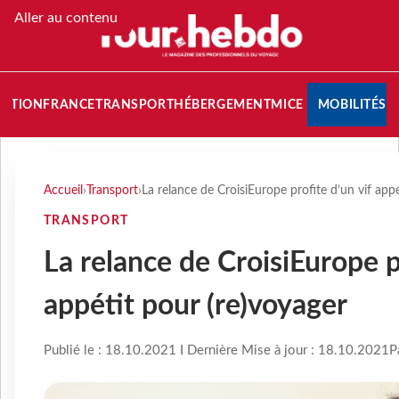
Aller au contenu
NATION
FRANCE
TRANSPORT
HÉBERGEMENT
MICE
MOBILITÉS
Accueil
›
Transport
›
La relance de CroisiEurope profite d’un vif app
TRANSPORT
La relance de CroisiEurope pr
appétit pour (re)voyager
Publié le : 18.10.2021 I Dernière Mise à jour : 18.10.2021
P