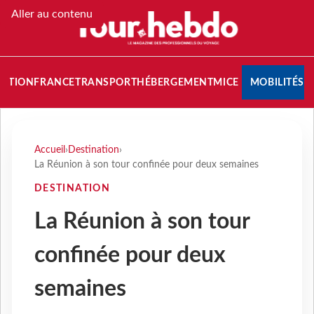
Aller au contenu
NATION
FRANCE
TRANSPORT
HÉBERGEMENT
MICE
MOBILITÉS
Accueil
›
Destination
›
La Réunion à son tour confinée pour deux semaines
DESTINATION
La Réunion à son tour
confinée pour deux
semaines