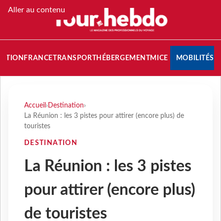
Aller au contenu
NATION
FRANCE
TRANSPORT
HÉBERGEMENT
MICE
MOBILITÉS
Accueil
›
Destination
›
La Réunion : les 3 pistes pour attirer (encore plus) de
touristes
DESTINATION
La Réunion : les 3 pistes
pour attirer (encore plus)
de touristes