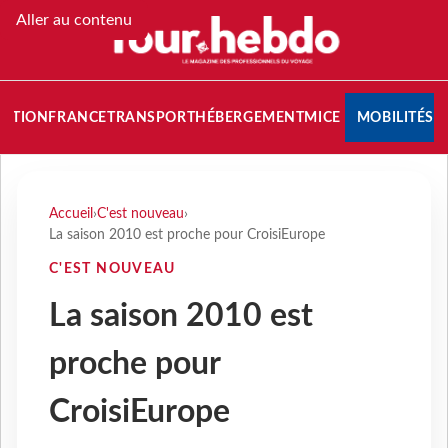
Aller au contenu
NATION
FRANCE
TRANSPORT
HÉBERGEMENT
MICE
MOBILITÉS
Accueil
›
C'est nouveau
›
La saison 2010 est proche pour CroisiEurope
C'EST NOUVEAU
La saison 2010 est
proche pour
CroisiEurope