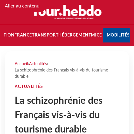
Aller au contenu
NATION
FRANCE
TRANSPORT
HÉBERGEMENT
MICE
MOBILITÉS
Accueil
›
Actualités
›
La schizophrénie des Français vis-à-vis du tourisme
durable
ACTUALITÉS
La schizophrénie des
Français vis-à-vis du
tourisme durable