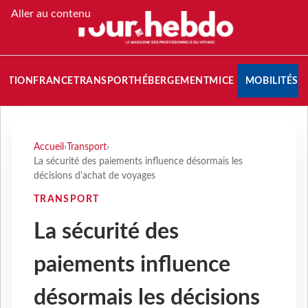
Aller au contenu
NATION
FRANCE
TRANSPORT
HÉBERGEMENT
MICE
MOBILITÉS
Accueil
›
Transport
›
La sécurité des paiements influence désormais les
décisions d'achat de voyages
TRANSPORT
La sécurité des
paiements influence
désormais les décisions