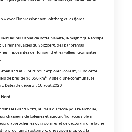
arctiques grandioses et la nature sauvage préservée du
un » avec l’impressionnant Spitzberg et les fjords
lieux les plus isolés de notre planète, le magnifique archipel
s plus remarquables du Spitzberg, des panoramas
es imposantes de Hornsund et les vallées luxuriantes
.
u Groenland et 3 jours pour explorer Scoresby Sund cette
aciers de près de 38 850 km². Visite d’une communauté
iit. Dates de départs : 18 août 2023
d Nord
er dans le Grand Nord, au-delà du cercle polaire arctique,
aux chasseurs de baleines et aujourd’hui accessible à
ieux d’approcher les ours polaires et de découvrir une faune
tire ici de juin à septembre, une saison propice à la