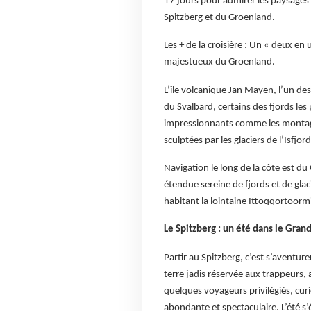
17 jours pour admirer les paysages 
Spitzberg et du Groenland.
Les + de la croisière : Un « deux en 
majestueux du Groenland.
L’île volcanique Jan Mayen, l’un des 
du Svalbard, certains des fjords le
impressionnants comme les montagn
sculptées par les glaciers de l’Isfjord
Navigation le long de la côte est d
étendue sereine de fjords et de gl
habitant la lointaine Ittoqqortoorm
Le Spitzberg : un été dans le Gran
Partir au Spitzberg, c’est s’aventur
terre jadis réservée aux trappeurs, 
quelques voyageurs privilégiés, cur
abondante et spectaculaire. L’été s’é