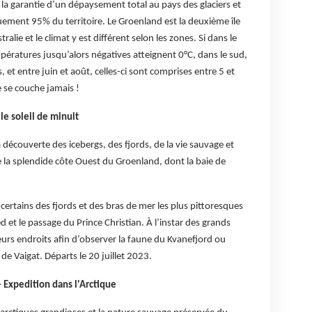
 la garantie d’un dépaysement total au pays des glaciers et
uement 95% du territoire. Le Groenland est la deuxième île
alie et le climat y est différent selon les zones. Si dans le
empératures jusqu’alors négatives atteignent 0°C, dans le sud,
 et entre juin et août, celles-ci sont comprises entre 5 et
e se couche jamais !
le soleil de minuit
a découverte des icebergs, des fjords, de la vie sauvage et
 la splendide côte Ouest du Groenland, dont la baie de
 certains des fjords et des bras de mer les plus pittoresques
 et le passage du Prince Christian. À l’instar des grands
eurs endroits afin d’observer la faune du Kvanefjord ou
de Vaigat. Départs le 20 juillet 2023.
- Expedition dans l'Arctique