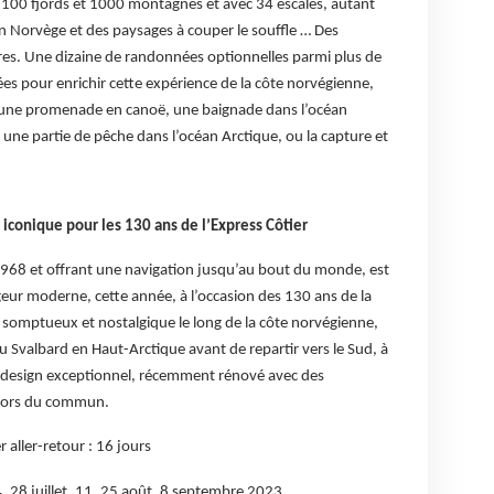
de 100 fjords et 1000 montagnes et avec 34 escales, autant
en Norvège et des paysages à couper le souffle … Des
es. Une dizaine de randonnées optionnelles parmi plus de
es pour enrichir cette expérience de la côte norvégienne,
, une promenade en canoë, une baignade dans l’océan
 une partie de pêche dans l’océan Arctique, ou la capture et
e iconique pour les 130 ans de l’Express Côtier
 1968 et offrant une navigation jusqu’au bout du monde, est
eur moderne, cette année, à l’occasion des 130 ans de la
e somptueux et nostalgique le long de la côte norvégienne,
 du Svalbard en Haut-Arctique avant de repartir vers le Sud, à
u design exceptionnel, récemment rénové avec des
 hors du commun.
 aller-retour : 16 jours
4, 28 juillet, 11, 25 août, 8 septembre 2023.