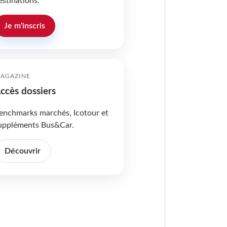
estinations.
Je m'inscris
AGAZINE
ccès dossiers
enchmarks marchés, Icotour et
uppléments Bus&Car.
Découvrir