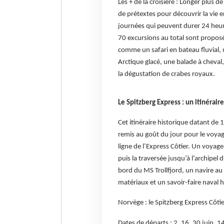
Les + de la croisière : Longer plus 
de prétextes pour découvrir la vie 
journées qui peuvent durer 24 heur
70 excursions au total sont proposé
comme un safari en bateau fluvial
Arctique glacé, une balade à cheval,
la dégustation de crabes royaux.
Le Spitzberg Express : un itinérair
Cet itinéraire historique datant de
remis au goût du jour pour le voyag
ligne de l’Express Côtier. Un voyag
puis la traversée jusqu’à l’archipel
bord du MS Trollfjord, un navire a
matériaux et un savoir-faire naval
Norvège : le Spitzberg Express Côtier
Dates de départs : 2, 16, 30 juin, 1