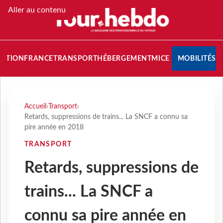
Aller au contenu
NATION
FRANCE
TRANSPORT
HÉBERGEMENT
MICE
MOBILITÉS
Accueil
›
Transport
›
Retards, suppressions de trains... La SNCF a connu sa
pire année en 2018
TRANSPORT
Retards, suppressions de
trains... La SNCF a
connu sa pire année en